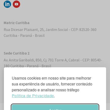
Matriz Curitiba
Rua Dicesar Plaisant, 25, Jardim Social - CEP: 82520-360
Curitiba - Paraná - Brasil
Sede Curitiba 2
Av. Anita Garibaldi, 850, Cj. 701 Torre A, Cabral - CEP: 80540-
180 Curitiba - Paraná - Brasil
Usamos cookies em nosso site para melhorar
sua experiência de usuário, fornecer conteúdo
Sede Miami, Flórida
personalizado e analisar nosso tráfego
2 S. Biscayne Boulevard, Suite 2450 - Miami, FL 33131, EUA
Política de Privacidade
.